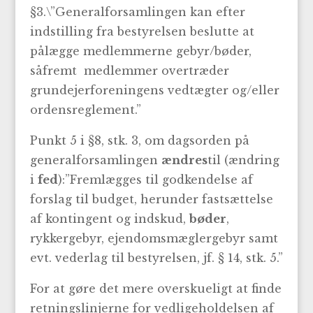
§3.\”Generalforsamlingen kan efter
indstilling fra bestyrelsen beslutte at
pålægge medlemmerne gebyr/bøder,
såfremt medlemmer overtræder
grundejerforeningens vedtægter og/eller
ordensreglement.”
Punkt 5 i §8, stk. 3, om dagsorden på
generalforsamlingen
ændres
til (ændring
i
fed
):”Fremlægges til godkendelse af
forslag til budget, herunder fastsættelse
af kontingent og indskud,
bøder
,
rykkergebyr, ejendomsmæglergebyr samt
evt. vederlag til bestyrelsen, jf. § 14, stk. 5.”
For at gøre det mere overskueligt at finde
retningslinjerne for vedligeholdelsen af