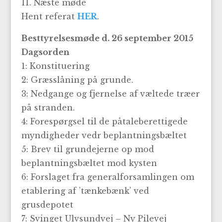
11. Næste møde
Hent referat
HER
.
Besttyrelsesmøde d. 26 september 2015
Dagsorden
1: Konstituering
2: Græsslåning på grunde.
3: Nedgange og fjernelse af væltede træer
på stranden.
4: Forespørgsel til de påtaleberettigede
myndigheder vedr beplantningsbæltet
5: Brev til grundejerne op mod
beplantningsbæltet mod kysten
6: Forslaget fra generalforsamlingen om
etablering af ’tænkebænk’ ved
grusdepotet
7: Svinget Ulvsundvej – Ny Pilevej