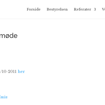
Forside
Bestyrelsen
Referater
V
esmøde
9/10-2011
her
dmin