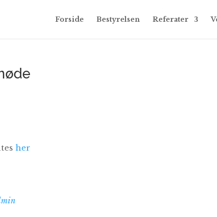
Forside
Bestyrelsen
Referater
V
smøde
ntes
her
dmin